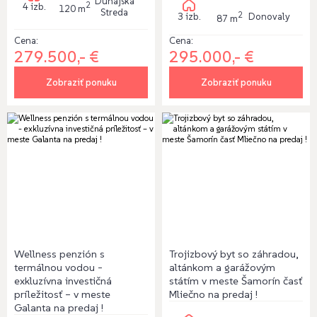
Dunajská
2
4 izb.
120 m
Streda
2
3 izb.
Donovaly
87 m
Cena:
Cena:
279.500,- €
295.000,- €
Zobraziť ponuku
Zobraziť ponuku
Wellness penzión s
Trojizbový byt so záhradou,
termálnou vodou -
altánkom a garážovým
exkluzívna investičná
státím v meste Šamorín časť
príležitosť – v meste
Mliečno na predaj !
Galanta na predaj !