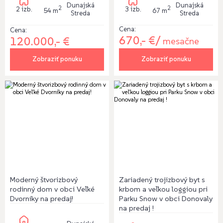
Dunajská
Dunajská
2
2
2 izb.
3 izb.
54 m
67 m
Streda
Streda
Cena:
Cena:
670,- €/
120.000,- €
mesačne
Zobraziť ponuku
Zobraziť ponuku
Moderný štvorizbový
Zariadený trojizbový byt s
rodinný dom v obci Veľké
krbom a veľkou loggiou pri
Dvorníky na predaj!
Parku Snow v obci Donovaly
na predaj !