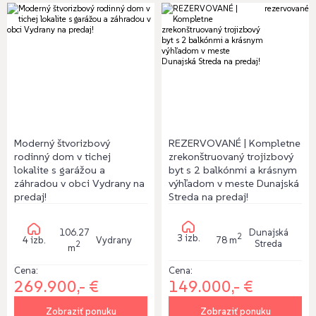
rezervované
Moderný štvorizbový
REZERVOVANÉ | Kompletne
rodinný dom v tichej
zrekonštruovaný trojizbový
lokalite s garážou a
byt s 2 balkónmi a krásnym
záhradou v obci Vydrany na
výhľadom v meste Dunajská
predaj!
Streda na predaj!
106.27
Dunajská
2
3 izb.
4 izb.
Vydrany
78 m
Streda
2
m
Cena:
Cena:
149.000,- €
269.900,- €
Zobraziť ponuku
Zobraziť ponuku