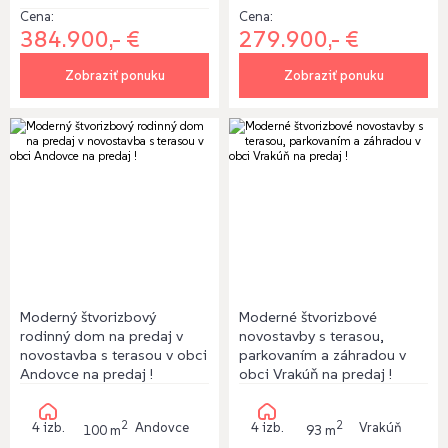
Cena:
Cena:
279.900,- €
384.900,- €
Zobraziť ponuku
Zobraziť ponuku
Moderný štvorizbový
Moderné štvorizbové
rodinný dom na predaj v
novostavby s terasou,
novostavba s terasou v obci
parkovaním a záhradou v
Andovce na predaj !
obci Vrakúň na predaj !
2
2
4 izb.
Andovce
4 izb.
Vrakúň
100 m
93 m