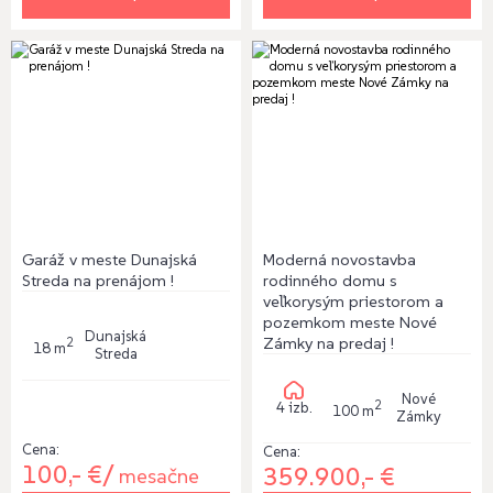
Garáž v meste Dunajská
Moderná novostavba
Streda na prenájom !
rodinného domu s
veľkorysým priestorom a
pozemkom meste Nové
Dunajská
Zámky na predaj !
2
18 m
Streda
Nové
2
4 izb.
100 m
Zámky
Cena:
Cena:
100,- €/
359.900,- €
mesačne