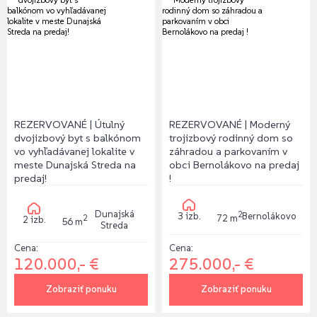
REZERVOVANÉ | Útulný
REZERVOVANÉ | Moderný
dvojizbový byt s balkónom
trojizbový rodinný dom so
vo vyhľadávanej lokalite v
záhradou a parkovaním v
meste Dunajská Streda na
obci Bernolákovo na predaj
predaj!
!
Dunajská
2
3 izb.
Bernolákovo
72 m
2
2 izb.
56 m
Streda
Cena:
Cena:
275.000,- €
120.000,- €
Zobraziť ponuku
Zobraziť ponuku