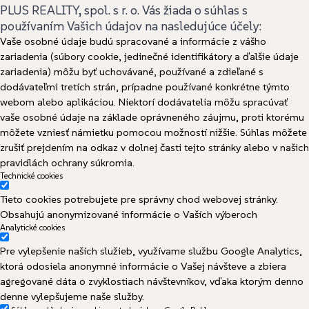
PLUS REALITY, spol. s r. o. Vás žiada o súhlas s
používaním Vašich údajov na nasledujúce účely:
Vaše osobné údaje budú spracované a informácie z vášho
zariadenia (súbory cookie, jedinečné identifikátory a ďalšie údaje
zariadenia) môžu byť uchovávané, používané a zdieľané s
dodávateľmi tretích strán, prípadne používané konkrétne týmto
webom alebo aplikáciou. Niektorí dodávatelia môžu spracúvať
vaše osobné údaje na základe oprávneného záujmu, proti ktorému
môžete vzniesť námietku pomocou možností nižšie. Súhlas môžete
zrušiť prejdením na odkaz v dolnej časti tejto stránky alebo v našich
pravidlách ochrany súkromia.
Technické cookies
Tieto cookies potrebujete pre správny chod webovej stránky.
Obsahujú anonymizované informácie o Vaších výberoch
Analytické cookies
Pre vylepšenie naších služieb, využívame službu Google Analytics,
ktorá odosiela anonymné informácie o Vašej návšteve a zbiera
agregované dáta o zvyklostiach návštevníkov, vďaka ktorým denno
denne vylepšujeme naše služby.