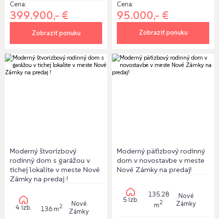
Cena:
Cena:
95.000,- €
399.900,- €
Zobraziť ponuku
Zobraziť ponuku
Moderný štvorizbový
Moderný päťizbový rodinný
rodinný dom s garážou v
dom v novostavbe v meste
tichej lokalite v meste Nové
Nové Zámky na predaj!
Zámky na predaj !
135.28
Nové
5 izb.
2
Zámky
Nové
m
2
4 izb.
136 m
Zámky