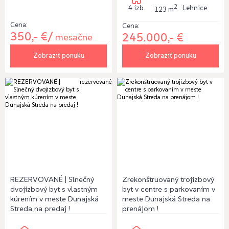
2
4 izb.
Lehnice
123 m
Cena:
Cena:
350,- €/
245.000,- €
mesačne
Zobraziť ponuku
Zobraziť ponuku
rezervované
REZERVOVANÉ | Slnečný
Zrekonštruovaný trojizbový
dvojizbový byt s vlastným
byt v centre s parkovaním v
kúrením v meste Dunajská
meste Dunajská Streda na
Streda na predaj !
prenájom !