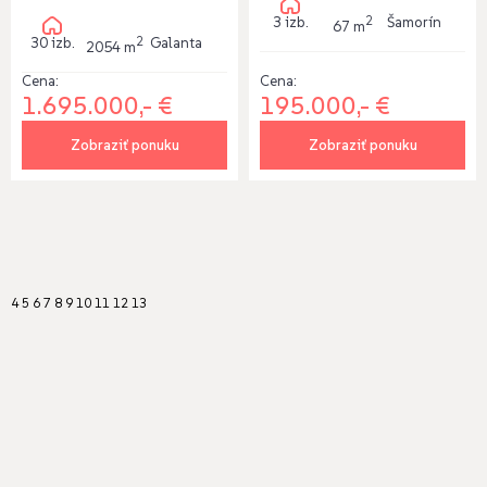
2
3 izb.
Šamorín
67 m
2
30 izb.
Galanta
2054 m
Cena:
Cena:
195.000,- €
1.695.000,- €
Zobraziť ponuku
Zobraziť ponuku
4
5
6
7
8
9
10
11
12
13