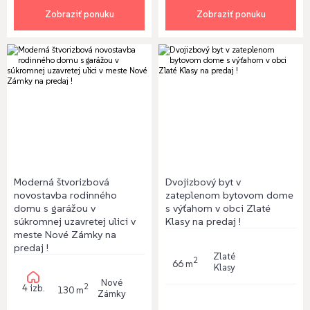
Zobraziť ponuku
Zobraziť ponuku
Moderná štvorizbová
Dvojizbový byt v
novostavba rodinného
zateplenom bytovom dome
domu s garážou v
s výťahom v obci Zlaté
súkromnej uzavretej ulici v
Klasy na predaj !
meste Nové Zámky na
predaj !
Zlaté
2
66 m
Klasy
Nové
2
4 izb.
130 m
Zámky