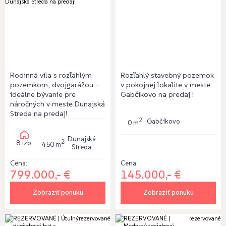
Rodinná vila s rozľahlým
Rozľahlý stavebný pozemok
pozemkom, dvojgarážou –
v pokojnej lokalite v meste
ideálne bývanie pre
Gabčíkovo na predaj !
náročných v meste Dunajská
Streda na predaj!
2
Gabčíkovo
0 m
Dunajská
2
8 izb.
450 m
Streda
Cena:
Cena:
145.000,- €
799.000,- €
Zobraziť ponuku
Zobraziť ponuku
rezervované
rezervované