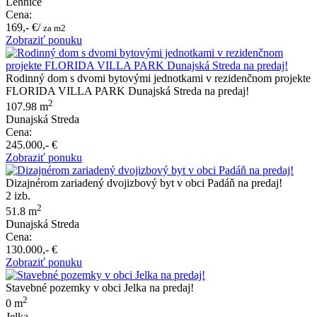
Lehnice
Cena:
169,- €/
za m2
Zobraziť ponuku
Rodinný dom s dvomi bytovými jednotkami v rezidenčnom projekte
FLORIDA VILLA PARK Dunajská Streda na predaj!
2
107.98 m
Dunajská Streda
Cena:
245.000,- €
Zobraziť ponuku
Dizajnérom zariadený dvojizbový byt v obci Padáň na predaj!
2 izb.
2
51.8 m
Dunajská Streda
Cena:
130.000,- €
Zobraziť ponuku
Stavebné pozemky v obci Jelka na predaj!
2
0 m
Jelka