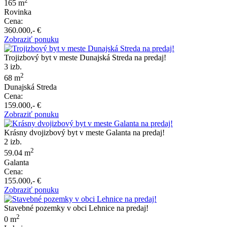
2
165 m
Rovinka
Cena:
360.000,- €
Zobraziť ponuku
Trojizbový byt v meste Dunajská Streda na predaj!
3 izb.
2
68 m
Dunajská Streda
Cena:
159.000,- €
Zobraziť ponuku
Krásny dvojizbový byt v meste Galanta na predaj!
2 izb.
2
59.04 m
Galanta
Cena:
155.000,- €
Zobraziť ponuku
Stavebné pozemky v obci Lehnice na predaj!
2
0 m