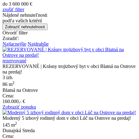
do 3 600 000 €
zrušiť filter
Nájdené nehnuteľnosti
podľa vašich kritérií
Zobraziť nehnutelnosti
Otvoriť filter
Zoradiť:
Najlacnejšie
Najdrahšie
rezervované
REZERVOVANÉ | Krásny trojizbový byt v obci Blatná na Ostrove
na predaj!
3 izb.
2
86 m
Blatná na Ostrove
Cena:
160.000,- €
Zobraziť ponuku
Moderný 5 izbový rodinný dom v obci Lúč na Ostrove na predaj!
2
145 m
Dunajská Streda
Cena: