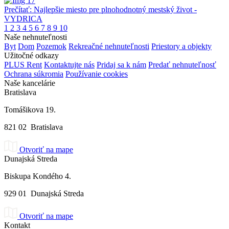
Prečítať: Najlepšie miesto pre plnohodnotný mestský život -
VYDRICA
1
2
3
4
5
6
7
8
9
10
Naše nehnuteľnosti
Byt
Dom
Pozemok
Rekreačné nehnuteľnosti
Priestory a objekty
Užitočné odkazy
PLUS Rent
Kontaktujte nás
Pridaj sa k nám
Predať nehnuteľnosť
Ochrana súkromia
Používanie cookies
Naše kancelárie
Bratislava
Tomášikova 19.
821 02 Bratislava
Otvoriť na mape
Dunajská Streda
Biskupa Kondého 4.
929 01 Dunajská Streda
Otvoriť na mape
Kontakt