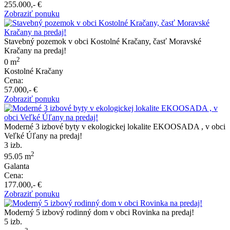
255.000,- €
Zobraziť ponuku
Stavebný pozemok v obci Kostolné Kračany, časť Moravské
Kračany na predaj!
2
0 m
Kostolné Kračany
Cena:
57.000,- €
Zobraziť ponuku
Moderné 3 izbové byty v ekologickej lokalite EKOOSADA , v obci
Veľké Úľany na predaj!
3 izb.
2
95.05 m
Galanta
Cena:
177.000,- €
Zobraziť ponuku
Moderný 5 izbový rodinný dom v obci Rovinka na predaj!
5 izb.