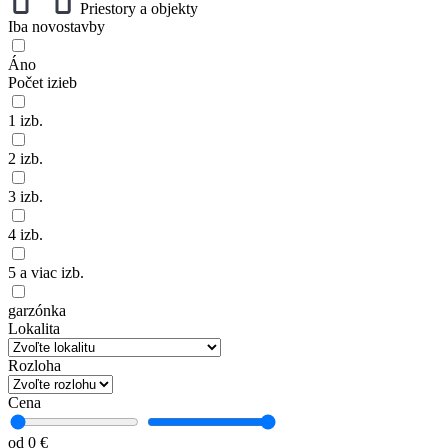
Priestory a objekty
Iba novostavby
Áno
Počet izieb
1 izb.
2 izb.
3 izb.
4 izb.
5 a viac izb.
garzónka
Lokalita
Rozloha
Cena
od 0 €