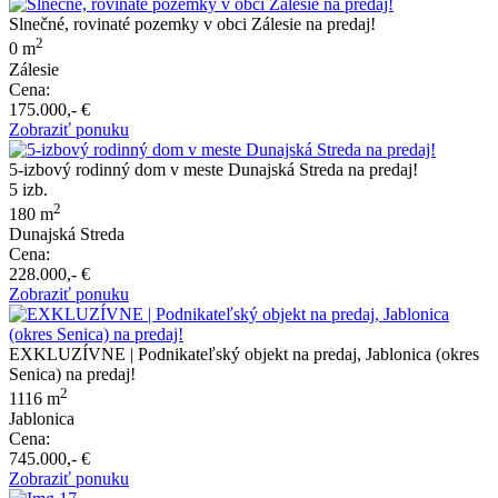
Slnečné, rovinaté pozemky v obci Zálesie na predaj!
2
0 m
Zálesie
Cena:
175.000,- €
Zobraziť ponuku
5-izbový rodinný dom v meste Dunajská Streda na predaj!
5 izb.
2
180 m
Dunajská Streda
Cena:
228.000,- €
Zobraziť ponuku
EXKLUZÍVNE | Podnikateľský objekt na predaj, Jablonica (okres
Senica) na predaj!
2
1116 m
Jablonica
Cena:
745.000,- €
Zobraziť ponuku