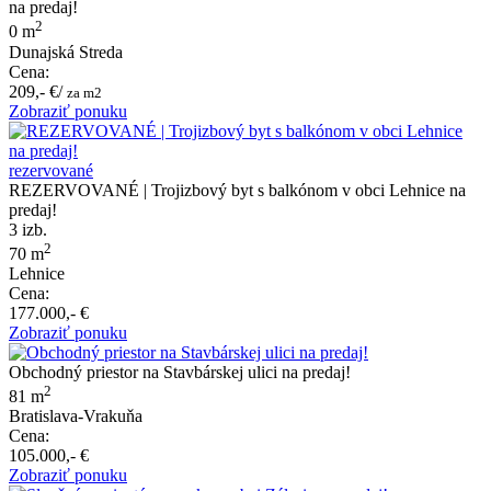
na predaj!
2
0 m
Dunajská Streda
Cena:
209,- €/
za m2
Zobraziť ponuku
rezervované
REZERVOVANÉ | Trojizbový byt s balkónom v obci Lehnice na
predaj!
3 izb.
2
70 m
Lehnice
Cena:
177.000,- €
Zobraziť ponuku
Obchodný priestor na Stavbárskej ulici na predaj!
2
81 m
Bratislava-Vrakuňa
Cena:
105.000,- €
Zobraziť ponuku