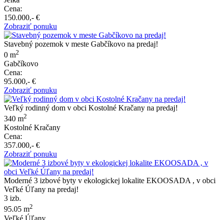
Cena:
150.000,- €
Zobraziť ponuku
Stavebný pozemok v meste Gabčíkovo na predaj!
2
0 m
Gabčíkovo
Cena:
95.000,- €
Zobraziť ponuku
Veľký rodinný dom v obci Kostolné Kračany na predaj!
2
340 m
Kostolné Kračany
Cena:
357.000,- €
Zobraziť ponuku
Moderné 3 izbové byty v ekologickej lokalite EKOOSADA , v obci
Veľké Úľany na predaj!
3 izb.
2
95.05 m
Veľké Úľany