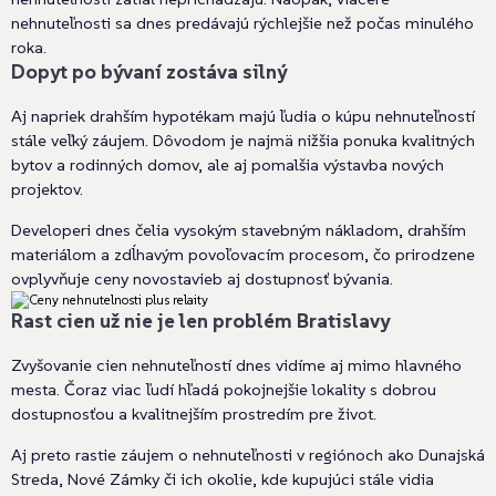
nehnuteľnosti sa dnes predávajú rýchlejšie než počas minulého
roka.
Dopyt po bývaní zostáva silný
Aj napriek drahším hypotékam majú ľudia o kúpu nehnuteľností
stále veľký záujem. Dôvodom je najmä nižšia ponuka kvalitných
bytov a rodinných domov, ale aj pomalšia výstavba nových
projektov.
Developeri dnes čelia vysokým stavebným nákladom, drahším
materiálom a zdĺhavým povoľovacím procesom, čo prirodzene
ovplyvňuje ceny novostavieb aj dostupnosť bývania.
Rast cien už nie je len problém Bratislavy
Zvyšovanie cien nehnuteľností dnes vidíme aj mimo hlavného
mesta. Čoraz viac ľudí hľadá pokojnejšie lokality s dobrou
dostupnosťou a kvalitnejším prostredím pre život.
Aj preto rastie záujem o nehnuteľnosti v regiónoch ako Dunajská
Streda, Nové Zámky či ich okolie, kde kupujúci stále vidia