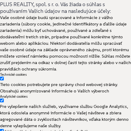
PLUS REALITY, spol. s r. o. Vás žiada o súhlas s
používaním Vašich údajov na nasledujúce účely:
Vaše osobné údaje budú spracované a informácie z vášho
zariadenia (súbory cookie, jedinečné identifikátory a ďalšie údaje
zariadenia) môžu byť uchovávané, používané a zdieľané s
dodávateľmi tretích strán, prípadne používané konkrétne týmto
webom alebo aplikáciou. Niektorí dodávatelia môžu spracúvať
vaše osobné údaje na základe oprávneného záujmu, proti ktorému
môžete vzniesť námietku pomocou možností nižšie. Súhlas môžete
zrušiť prejdením na odkaz v dolnej časti tejto stránky alebo v našich
pravidlách ochrany súkromia.
Technické cookies
Tieto cookies potrebujete pre správny chod webovej stránky.
Obsahujú anonymizované informácie o Vaších výberoch
Analytické cookies
Pre vylepšenie naších služieb, využívame službu Google Analytics,
ktorá odosiela anonymné informácie o Vašej návšteve a zbiera
agregované dáta o zvyklostiach návštevníkov, vďaka ktorým denno
denne vylepšujeme naše služby.