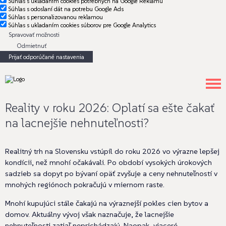
Súhlas s ukladaním cookies potrebných na Google Reklamu
Súhlas s odoslaní dát na potrebu Google Ads
Súhlas s personalizovanou reklamou
Súhlas s ukladaním cookies súborov pre Google Analytics
Spravovať možnosti
Odmietnuť
Prijať odporúčané nastavenia
Reality v roku 2026: Oplatí sa ešte čakať
na lacnejšie nehnuteľnosti?
Realitný trh na Slovensku vstúpil do roku 2026 vo výrazne lepšej
kondícii, než mnohí očakávali. Po období vysokých úrokových
sadzieb sa dopyt po bývaní opäť zvyšuje a ceny nehnuteľností v
mnohých regiónoch pokračujú v miernom raste.
Mnohí kupujúci stále čakajú na výraznejší pokles cien bytov a
domov. Aktuálny vývoj však naznačuje, že lacnejšie
nehnuteľnosti zatiaľ neprichádzajú. Naopak, viaceré