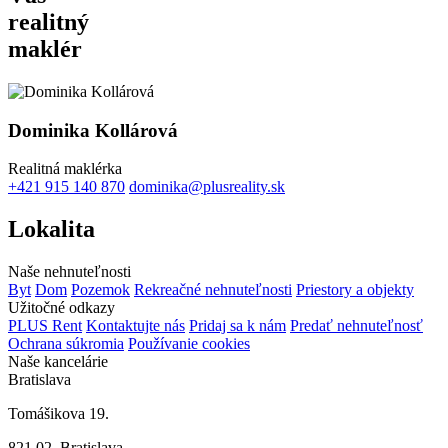
realitný
maklér
Dominika Kollárová
Realitná maklérka
+421 915 140 870
dominika@plusreality.sk
Lokalita
Naše nehnuteľnosti
Byt
Dom
Pozemok
Rekreačné nehnuteľnosti
Priestory a objekty
Užitočné odkazy
PLUS Rent
Kontaktujte nás
Pridaj sa k nám
Predať nehnuteľnosť
Ochrana súkromia
Používanie cookies
Naše kancelárie
Bratislava
Tomášikova 19.
821 02 Bratislava