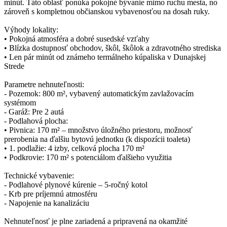
minút. Táto oblasť ponúka pokojné bývanie mimo ruchu mesta, no
zároveň s kompletnou občianskou vybavenosťou na dosah ruky.
Výhody lokality:
• Pokojná atmosféra a dobré susedské vzťahy
• Blízka dostupnosť obchodov, škôl, škôlok a zdravotného strediska
• Len pár minút od známeho termálneho kúpaliska v Dunajskej
Strede
Parametre nehnuteľnosti:
- Pozemok: 800 m², vybavený automatickým zavlažovacím
systémom
- Garáž: Pre 2 autá
- Podlahová plocha:
• Pivnica: 170 m² – množstvo úložného priestoru, možnosť
prerobenia na ďalšiu bytovú jednotku (k dispozícii toaleta)
• 1. podlažie: 4 izby, celková plocha 170 m²
• Podkrovie: 170 m² s potenciálom ďalšieho využitia
Technické vybavenie:
- Podlahové plynové kúrenie – 5-ročný kotol
- Krb pre príjemnú atmosféru
- Napojenie na kanalizáciu
Nehnuteľnosť je plne zariadená a pripravená na okamžité