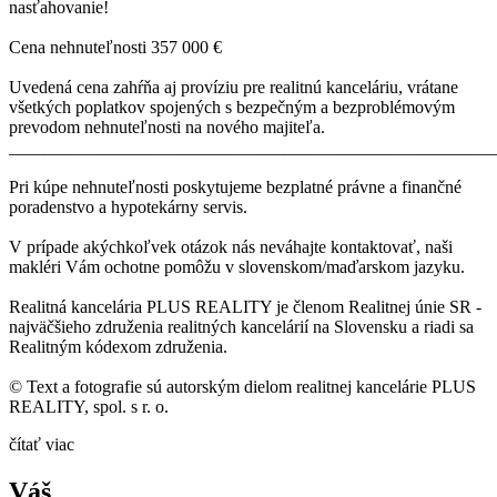
nasťahovanie!
Cena nehnuteľnosti 357 000 €
Uvedená cena zahŕňa aj províziu pre realitnú kanceláriu, vrátane
všetkých poplatkov spojených s bezpečným a bezproblémovým
prevodom nehnuteľnosti na nového majiteľa.
_______________________________________________________
Pri kúpe nehnuteľnosti poskytujeme bezplatné právne a finančné
poradenstvo a hypotekárny servis.
V prípade akýchkoľvek otázok nás neváhajte kontaktovať, naši
makléri Vám ochotne pomôžu v slovenskom/maďarskom jazyku.
Realitná kancelária PLUS REALITY je členom Realitnej únie SR -
najväčšieho združenia realitných kancelárií na Slovensku a riadi sa
Realitným kódexom združenia.
© Text a fotografie sú autorským dielom realitnej kancelárie PLUS
REALITY, spol. s r. o.
čítať viac
Váš