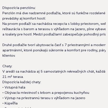
Dispozícia penziónu:
Penzión má dve nadzemné podlažia, ktoré sú funkčne rozdelené 
prevádzky aj komfort hostí.
Na prvom podlaží sa nachádza recepcia s lobby priestorom, well
reštaurácia s barom a terasou s výhľadom na jazero, plne vybaven
a toalety pre hostí. Medzi podlažiami zabezpečuje pohodlný prís
Druhé podlažie tvorí ubytovacia časť s 7 priestrannými a modern
apartmánmi, ktoré ponúkajú súkromie a komfort pre rodiny, páry
klientov.
Chaty:
V areáli sa nachádza aj 5 samostatných rekreačných chát, každá 
21 m² terasa.
Dispozícia každej chaty:
• Vstupná hala
• Obývacia miestnosť s krbom a prepojenou kuchyňou
• Výstup na priestrannú terasu s výhľadom na jazero
• Kúpeľňa