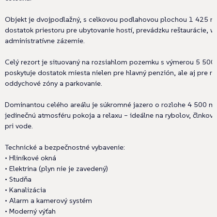
Objekt je dvojpodlažný, s celkovou podlahovou plochou 1 425 m²
dostatok priestoru pre ubytovanie hostí, prevádzku reštaurácie, we
administratívne zázemie.
Celý rezort je situovaný na rozsiahlom pozemku s výmerou 5 500 
poskytuje dostatok miesta nielen pre hlavný penzión, ale aj pre re
oddychové zóny a parkovanie.
Dominantou celého areálu je súkromné jazero o rozlohe 4 500 m²,
jedinečnú atmosféru pokoja a relaxu – ideálne na rybolov, člnkov
pri vode.
Technické a bezpečnostné vybavenie:
• Hliníkové okná
• Elektrina (plyn nie je zavedený)
• Studňa
• Kanalizácia
• Alarm a kamerový systém
• Moderný výťah