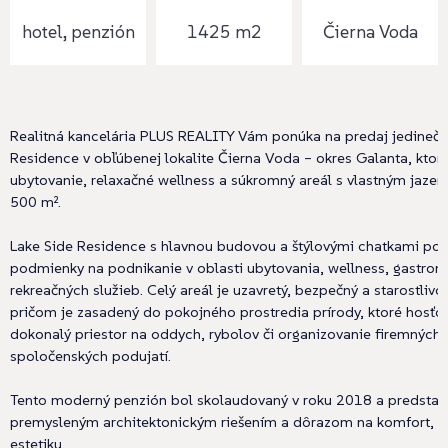
hotel, penzión
1425 m2
Čierna Voda
Realitná kancelária PLUS REALITY Vám ponúka na predaj jedinečný
Residence v obľúbenej lokalite Čierna Voda – okres Galanta, ktor
ubytovanie, relaxačné wellness a súkromný areál s vlastným jaze
500 m².
Lake Side Residence s hlavnou budovou a štýlovými chatkami pon
podmienky na podnikanie v oblasti ubytovania, wellness, gastron
rekreačných služieb. Celý areál je uzavretý, bezpečný a starostlivo
pričom je zasadený do pokojného prostredia prírody, ktoré hosť
dokonalý priestor na oddych, rybolov či organizovanie firemných a
spoločenských podujatí.
Tento moderný penzión bol skolaudovaný v roku 2018 a predstav
premysleným architektonickým riešením a dôrazom na komfort, f
estetiku.