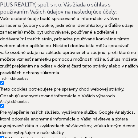
PLUS REALITY, spol. s r. o. Vás žiada o súhlas s
používaním Vašich údajov na nasledujúce účely:
Vaše osobné údaje budú spracované a informácie z vášho
zariadenia (súbory cookie, jedinečné identifikátory a ďalšie údaje
zariadenia) môžu byť uchovávané, používané a zdieľané s
dodávateľmi tretích strán, prípadne používané konkrétne týmto
webom alebo aplikáciou. Niektorí dodávatelia môžu spracúvať
vaše osobné údaje na základe oprávneného záujmu, proti ktorému
môžete vzniesť námietku pomocou možností nižšie. Súhlas môžete
zrušiť prejdením na odkaz v dolnej časti tejto stránky alebo v našich
pravidlách ochrany súkromia.
Technické cookies
Tieto cookies potrebujete pre správny chod webovej stránky.
Obsahujú anonymizované informácie o Vaších výberoch
Analytické cookies
Pre vylepšenie naších služieb, využívame službu Google Analytics,
ktorá odosiela anonymné informácie o Vašej návšteve a zbiera
agregované dáta o zvyklostiach návštevníkov, vďaka ktorým denno
denne vylepšujeme naše služby.