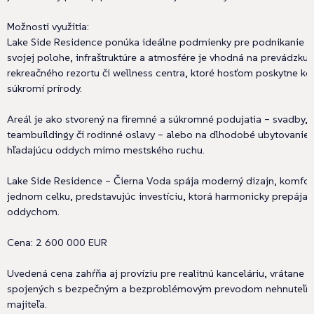
Možnosti využitia:
Lake Side Residence ponúka ideálne podmienky pre podnikanie aj
svojej polohe, infraštruktúre a atmosfére je vhodná na prevádzku
rekreačného rezortu či wellness centra, ktoré hosťom poskytne ko
súkromí prírody.
Areál je ako stvorený na firemné a súkromné podujatia – svadby, š
teambuildingy či rodinné oslavy – alebo na dlhodobé ubytovanie p
hľadajúcu oddych mimo mestského ruchu.
Lake Side Residence – Čierna Voda spája moderný dizajn, komfort
jednom celku, predstavujúc investíciu, ktorá harmonicky prepája b
oddychom.
Cena: 2 600 000 EUR
Uvedená cena zahŕňa aj províziu pre realitnú kanceláriu, vrátane 
spojených s bezpečným a bezproblémovým prevodom nehnuteľno
majiteľa.