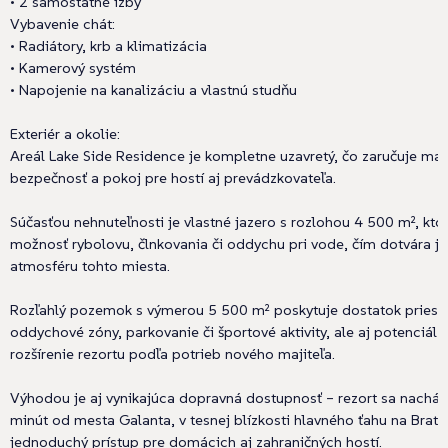
• 2 samostatné izby
Vybavenie chát:
• Radiátory, krb a klimatizácia
• Kamerový systém
• Napojenie na kanalizáciu a vlastnú studňu
Exteriér a okolie:
Areál Lake Side Residence je kompletne uzavretý, čo zaručuje ma
bezpečnosť a pokoj pre hostí aj prevádzkovateľa.
Súčasťou nehnuteľnosti je vlastné jazero s rozlohou 4 500 m², kt
možnosť rybolovu, člnkovania či oddychu pri vode, čím dotvára j
atmosféru tohto miesta.
Rozľahlý pozemok s výmerou 5 500 m² poskytuje dostatok priesto
oddychové zóny, parkovanie či športové aktivity, ale aj potenciál 
rozšírenie rezortu podľa potrieb nového majiteľa.
Výhodou je aj vynikajúca dopravná dostupnosť – rezort sa nachád
minút od mesta Galanta, v tesnej blízkosti hlavného ťahu na Bratis
jednoduchý prístup pre domácich aj zahraničných hostí.