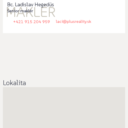
Bc. Ladislav Hegedüs
MAKLÉR
Senior maklér
laci@plusreality.sk
+421 915 204 959
Lokalita