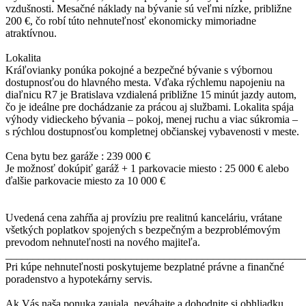
vzdušnosti. Mesačné náklady na bývanie sú veľmi nízke, približne
200 €, čo robí túto nehnuteľnosť ekonomicky mimoriadne
atraktívnou.
Lokalita
Kráľovianky ponúka pokojné a bezpečné bývanie s výbornou
dostupnosťou do hlavného mesta. Vďaka rýchlemu napojeniu na
diaľnicu R7 je Bratislava vzdialená približne 15 minút jazdy autom,
čo je ideálne pre dochádzanie za prácou aj službami. Lokalita spája
výhody vidieckeho bývania – pokoj, menej ruchu a viac súkromia –
s rýchlou dostupnosťou kompletnej občianskej vybavenosti v meste.
Cena bytu bez garáže : 239 000 €
Je možnosť dokúpiť garáž + 1 parkovacie miesto : 25 000 € alebo
ďalšie parkovacie miesto za 10 000 €
Uvedená cena zahŕňa aj províziu pre realitnú kanceláriu, vrátane
všetkých poplatkov spojených s bezpečným a bezproblémovým
prevodom nehnuteľnosti na nového majiteľa.
_______________________________________________________
Pri kúpe nehnuteľnosti poskytujeme bezplatné právne a finančné
poradenstvo a hypotekárny servis.
Ak Vás naša ponuka zaujala, neváhajte a dohodnite si obhliadku