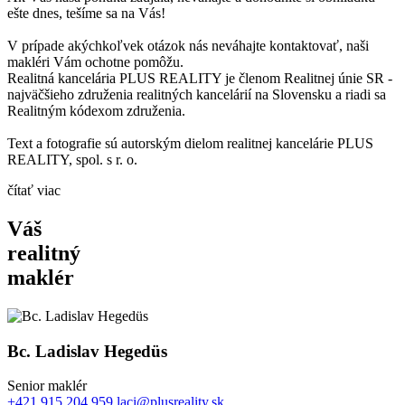
ešte dnes, tešíme sa na Vás!
V prípade akýchkoľvek otázok nás neváhajte kontaktovať, naši
makléri Vám ochotne pomôžu.
Realitná kancelária PLUS REALITY je členom Realitnej únie SR -
najväčšieho združenia realitných kancelárií na Slovensku a riadi sa
Realitným kódexom združenia.
Text a fotografie sú autorským dielom realitnej kancelárie PLUS
REALITY, spol. s r. o.
čítať viac
Váš
realitný
maklér
Bc. Ladislav Hegedüs
Senior maklér
+421 915 204 959
laci@plusreality.sk