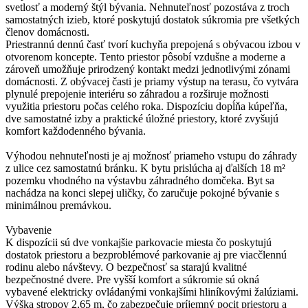
svetlosť a moderný štýl bývania. Nehnuteľnosť pozostáva z troch
samostatných izieb, ktoré poskytujú dostatok súkromia pre všetkých
členov domácnosti.
Priestrannú dennú časť tvorí kuchyňa prepojená s obývacou izbou v
otvorenom koncepte. Tento priestor pôsobí vzdušne a moderne a
zároveň umožňuje prirodzený kontakt medzi jednotlivými zónami
domácnosti. Z obývacej časti je priamy výstup na terasu, čo vytvára
plynulé prepojenie interiéru so záhradou a rozširuje možnosti
využitia priestoru počas celého roka. Dispozíciu dopĺňa kúpeľňa,
dve samostatné izby a praktické úložné priestory, ktoré zvyšujú
komfort každodenného bývania.
Výhodou nehnuteľnosti je aj možnosť priameho vstupu do záhrady
z ulice cez samostatnú bránku. K bytu prislúcha aj ďalších 18 m²
pozemku vhodného na výstavbu záhradného domčeka. Byt sa
nachádza na konci slepej uličky, čo zaručuje pokojné bývanie s
minimálnou premávkou.
Vybavenie
K dispozícii sú dve vonkajšie parkovacie miesta čo poskytujú
dostatok priestoru a bezproblémové parkovanie aj pre viacčlennú
rodinu alebo návštevy. O bezpečnosť sa starajú kvalitné
bezpečnostné dvere. Pre vyšší komfort a súkromie sú okná
vybavené elektricky ovládanými vonkajšími hliníkovými žalúziami.
Výška stropov 2,65 m, čo zabezpečuje príjemný pocit priestoru a