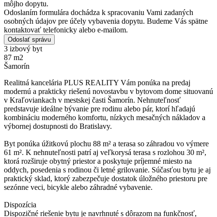
môjho dopytu.
Odoslaním formulára dochádza k spracovaniu Vami zadaných
osobných údajov pre účely vybavenia dopytu. Budeme Vás spätne
kontaktovať telefonicky alebo e-mailom.
Odoslať správu
3 izbový byt
87 m2
Šamorín
Realitná kancelária PLUS REALITY Vám ponúka na predaj
modernú a prakticky riešenú novostavbu v bytovom dome situovanú
v Kraľoviankach v mestskej časti Šamorín. Nehnuteľnosť
predstavuje ideálne bývanie pre rodinu alebo pár, ktorí hľadajú
kombináciu moderného komfortu, nízkych mesačných nákladov a
výbornej dostupnosti do Bratislavy.
Byt ponúka úžitkovú plochu 88 m² a terasa so záhradou vo výmere
61 m². K nehnuteľnosti patrí aj veľkorysá terasa s rozlohou 30 m²,
ktorá rozširuje obytný priestor a poskytuje príjemné miesto na
oddych, posedenia s rodinou či letné grilovanie. Súčasťou bytu je aj
praktický sklad, ktorý zabezpečuje dostatok úložného priestoru pre
sezónne veci, bicykle alebo záhradné vybavenie.
Dispozícia
Dispozičné riešenie bytu je navrhnuté s dôrazom na funkčnosť,