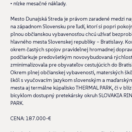
• nízke mesačné náklady.
Mesto Dunajská Streda je právom zaradené medzi naj
na západnom Slovensku pre ľudí, ktorí si popri poko
plnou občianskou vybavenosťou chcú užívať bezpro
hlavného mesta Slovenskej republiky – Bratislavy. K
okrem častých spojov pravidelnej hromadnej dopravy
podčiarkuje predovšetkým novovybudovaná rýchlostn
zminimalizovala pre obyvateľov cestujúcich do Bratis
Okrem plnej občianskej vybavenosti, materských škô
škôl s vyučovacím jazykom slovenským a maďarský
mesta aj termálne kúpalisko THERMAL PARK, či v blízk
bicyklom dostupný pretekársky okruh SLOVAKIA RIN
PARK.
CENA: 187.000-€