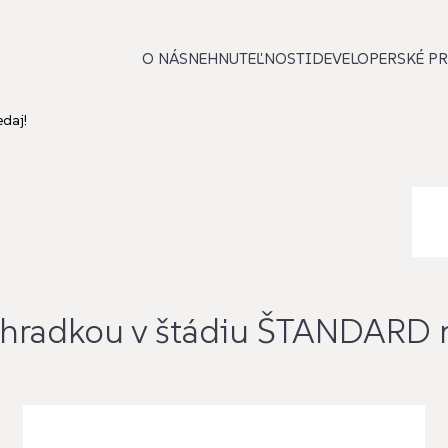
O NÁS
NEHNUTEĽNOSTI
DEVELOPERSKÉ PR
záhradkou v štádiu ŠTANDARD 