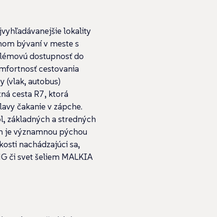
vyhľadávanejšie lokality
jnom bývaní v meste s
blémovú dostupnosť do
omfortnosť cestovania
 (vlak, autobus)
á cesta R7, ktorá
lavy čakanie v zápche.
l, základných a stredných
m je významnou pýchou
osti nachádzajúci sa,
G či svet šeliem MALKIA