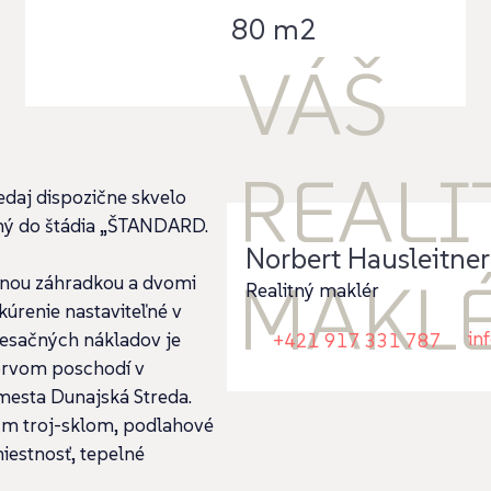
80 m2
VÁŠ
REALI
daj dispozične skvelo
ený do štádia „ŠTANDARD.
Norbert Hausleitner
MAKL
tnou záhradkou a dvomi
Realitný maklér
úrenie nastaviteľné v
in
mesačných nákladov je
+421 917 331 787
prvom poschodí v
mesta Dunajská Streda.
ým troj-sklom, podlahové
iestnosť, tepelné