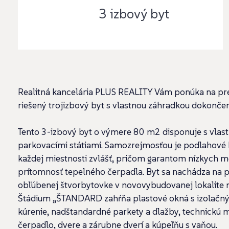
3 izbový byt
Realitná kancelária PLUS REALITY Vám ponúka na pre
riešený trojizbový byt s vlastnou záhradkou dokonč
Tento 3-izbový byt o výmere 80 m2 disponuje s vlas
parkovacími státiami. Samozrejmosťou je podlahové k
každej miestnosti zvlášť, pričom garantom nízkych 
prítomnosť tepelného čerpadla. Byt sa nachádza na 
obľúbenej štvorbytovke v novovybudovanej lokalite 
Štádium „ŠTANDARD zahŕňa plastové okná s izolačn
kúrenie, nadštandardné parkety a dlažby, technickú m
čerpadlo, dvere a zárubne dverí a kúpeľňu s vaňou.