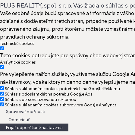
PLUS REALITY, spol. s r. o. Vás žiada o súhlas s
Vaše osobné údaje budú spracované a informácie z vášho z
zdieľané s dodávateľmi tretích strán, prípadne používan
oprávneného záujmu, proti ktorému môžete vzniesť námietk
pravidlách ochrany súkromia.
Technické cookies
Tieto cookies potrebujete pre správny chod webovej str
Analytické cookies
Pre vylepšenie naších služieb, využívame službu Google A
návštevníkov, vďaka ktorým denno denne vylepšujeme naš
Súhlas s ukladaním cookies potrebných na Google Reklamu
Súhlas s odoslaní dát na potrebu Google Ads
Súhlas s personalizovanou reklamou
Súhlas s ukladaním cookies súborov pre Google Analytics
Spravovať možnosti
Odmietnuť
Prijať odporúčané nastavenia