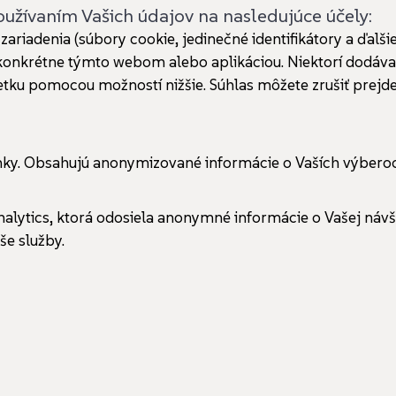
 používaním Vašich údajov na nasledujúce účely:
ariadenia (súbory cookie, jedinečné identifikátory a ďalš
é konkrétne týmto webom alebo aplikáciou. Niektorí dodáv
u pomocou možností nižšie. Súhlas môžete zrušiť prejdení
ánky. Obsahujú anonymizované informácie o Vaších výbero
nalytics, ktorá odosiela anonymné informácie o Vašej návš
e služby.