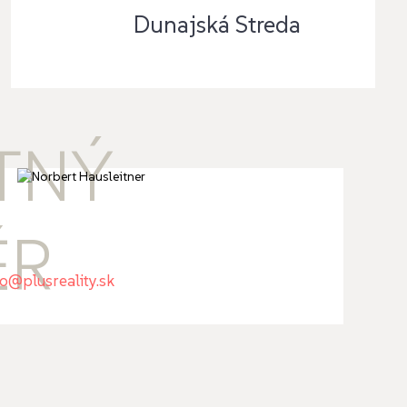
Dunajská Streda
TNÝ
ÉR
fo@plusreality.sk