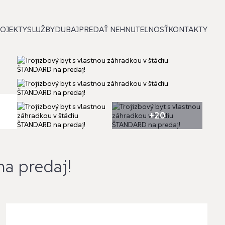
OJEKTY
SLUŽBY
DUBAJ
PREDAŤ NEHNUTEĽNOSŤ
KONTAKTY
+20
na predaj!