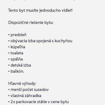
Tento byt musíte jednoducho vidieť!
Dispozičné riešenie bytu:
• predsieň
• obývacia izba spojená s kuchyňou
• kúpeľňa
• toaleta
• spálňa
• detská izba
• balkón.
Hlavné výhody:
• menší počet susedov
• vlastná záhradka
• 2x parkovacie státie v cene bytu