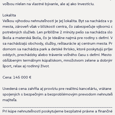
voľbou nielen na vlastné bývanie, ale aj ako investíciu.
Lokalita
Veľkou výhodou nehnuteľnosti je jej lokalita. Byt sa nachádza v po
mesta, zároveň však v blízkosti centra, čo zabezpečuje výbornú d
potrebných služieb. Len približne 2 minúty pešo sa nachádza slo
škola a materská škola, čo je ideálne najmä pre rodiny s deťmi. V
sa nachádzajú obchody, služby, reštaurácie aj centrum mesta. P
domom sa nachádza park a detské ihrisko, ktoré poskytujú príjem
oddych, prechádzky alebo trávenie voľného času s deťmi. Mesto j
obľúbeným termálnym kúpaliskom, množstvom zelene a dobrými
šport, relax aj rodinný život.
Cena: 145 000 €
Uvedená cena zahŕňa aj províziu pre realitnú kanceláriu, vrátane 
spojených s bezpečným a bezproblémovým prevodom nehnuteľno
majiteľa.
______________________________________________________________
Pri kúpe nehnuteľnosti poskytujeme bezplatné právne a finančné 