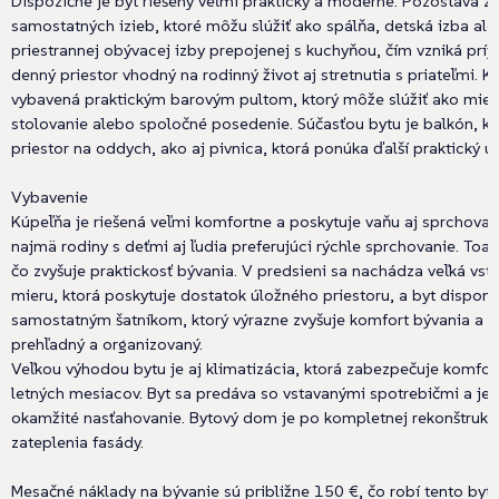
Dispozične je byt riešený veľmi prakticky a moderne. Pozostáva z
samostatných izieb, ktoré môžu slúžiť ako spálňa, detská izba al
priestrannej obývacej izby prepojenej s kuchyňou, čím vzniká prí
denný priestor vhodný na rodinný život aj stretnutia s priateľmi. K
vybavená praktickým barovým pultom, ktorý môže slúžiť ako mies
stolovanie alebo spoločné posedenie. Súčasťou bytu je balkón, kt
priestor na oddych, ako aj pivnica, ktorá ponúka ďalší praktický úl
Vybavenie
Kúpeľňa je riešená veľmi komfortne a poskytuje vaňu aj sprchovací
najmä rodiny s deťmi aj ľudia preferujúci rýchle sprchovanie. Toal
čo zvyšuje praktickosť bývania. V predsieni sa nachádza veľká vst
mieru, ktorá poskytuje dostatok úložného priestoru, a byt disponu
samostatným šatníkom, ktorý výrazne zvyšuje komfort bývania a 
prehľadný a organizovaný.
Veľkou výhodou bytu je aj klimatizácia, ktorá zabezpečuje komfo
letných mesiacov. Byt sa predáva so vstavanými spotrebičmi a je 
okamžité nasťahovanie. Bytový dom je po kompletnej rekonštrukci
zateplenia fasády.
Mesačné náklady na bývanie sú približne 150 €, čo robí tento byt