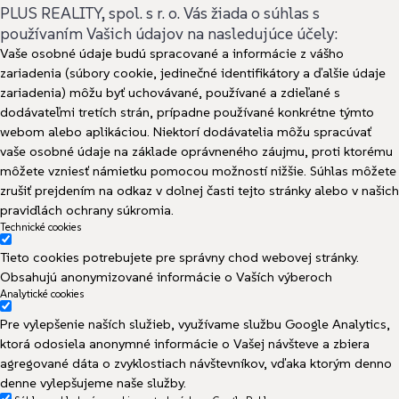
PLUS REALITY, spol. s r. o. Vás žiada o súhlas s
používaním Vašich údajov na nasledujúce účely:
Vaše osobné údaje budú spracované a informácie z vášho
zariadenia (súbory cookie, jedinečné identifikátory a ďalšie údaje
zariadenia) môžu byť uchovávané, používané a zdieľané s
dodávateľmi tretích strán, prípadne používané konkrétne týmto
webom alebo aplikáciou. Niektorí dodávatelia môžu spracúvať
vaše osobné údaje na základe oprávneného záujmu, proti ktorému
môžete vzniesť námietku pomocou možností nižšie. Súhlas môžete
zrušiť prejdením na odkaz v dolnej časti tejto stránky alebo v našich
pravidlách ochrany súkromia.
Technické cookies
Tieto cookies potrebujete pre správny chod webovej stránky.
Obsahujú anonymizované informácie o Vaších výberoch
Analytické cookies
Pre vylepšenie naších služieb, využívame službu Google Analytics,
ktorá odosiela anonymné informácie o Vašej návšteve a zbiera
agregované dáta o zvyklostiach návštevníkov, vďaka ktorým denno
denne vylepšujeme naše služby.