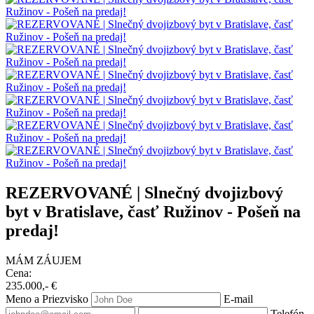
REZERVOVANÉ | Slnečný dvojizbový
byt v Bratislave, časť Ružinov - Pošeň na
predaj!
MÁM ZÁUJEM
Cena:
235.000,- €
Meno a Priezvisko
E-mail
Telefón