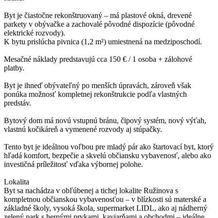
Byt je čiastočne rekonštruovaný – má plastové okná, drevené
parkety v obývačke a zachovalé pôvodné dispozície (pôvodné
elektrické rozvody).
K bytu prislúcha pivnica (1,2 m²) umiestnená na medziposchodí.
Mesačné náklady predstavujú cca 150 € / 1 osoba + zálohové
platby.
Byt je ihneď obývateľný po menších úpravách, zároveň však
ponúka možnosť kompletnej rekonštrukcie podľa vlastných
predstáv.
Bytový dom má novú vstupnú bránu, čipový systém, nový výťah,
vlastnú kočikáreň a vymenené rozvody aj stúpačky.
Tento byt je ideálnou voľbou pre mladý pár ako štartovací byt, ktorý
hľadá komfort, bezpečie a skvelú občiansku vybavenosť, alebo ako
investičná príležitosť vďaka výbornej polohe.
Lokalita
Byt sa nachádza v obľúbenej a tichej lokalite Ružinova s
kompletnou občianskou vybavenosťou – v blízkosti sú materské a
základné školy, vysoká škola, supermarket LIDL, ako aj nádherný
zelený park s hernými prvkami, kaviarňami a obchodmi – ideálne