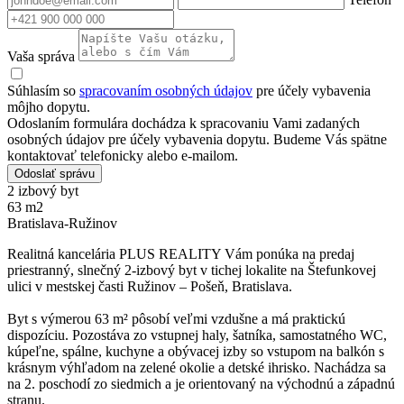
Vaša správa
Súhlasím so
spracovaním osobných údajov
pre účely vybavenia
môjho dopytu.
Odoslaním formulára dochádza k spracovaniu Vami zadaných
osobných údajov pre účely vybavenia dopytu. Budeme Vás spätne
kontaktovať telefonicky alebo e-mailom.
Odoslať správu
2 izbový byt
63 m2
Bratislava-Ružinov
Realitná kancelária PLUS REALITY Vám ponúka na predaj
priestranný, slnečný 2-izbový byt v tichej lokalite na Štefunkovej
ulici v mestskej časti Ružinov – Pošeň, Bratislava.
Byt s výmerou 63 m² pôsobí veľmi vzdušne a má praktickú
dispozíciu. Pozostáva zo vstupnej haly, šatníka, samostatného WC,
kúpeľne, spálne, kuchyne a obývacej izby so vstupom na balkón s
krásnym výhľadom na zelené okolie a detské ihrisko. Nachádza sa
na 2. poschodí zo siedmich a je orientovaný na východnú a západnú
stranu.