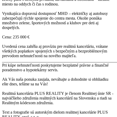
miesto na oddych či čas s rodinou.
Vynikajúca dopravná dostupnosť MHD – električky aj autobusy
zabezpečujú rýchle spojenie do centra mesta. Okolie ponúka
množstvo zelene, športových možností a klubov pre deti aj
dospelých.
Cena: 235 000 €
Uvedená cena zahŕňa aj províziu pre realitnú kanceláriu, vrátane
všetkých poplatkov spojených s bezpečným a bezproblémovým
prevodom nehnuteľnosti na nového majiteľa.
_______________________________________________________
Pri kúpe nehnuteľnosti poskytujeme bezplatné právne a finančné
poradenstvo a hypotekárny servis.
Ak Vás naša ponuka zaujala, neváhajte a dohodnite si obhliadku
ešte dnes, tešíme sa na Vás!
Realitná kancelária PLUS REALITY je členom Realitnej únie SR -
najväčšieho združenia realitných kancelárií na Slovensku a riadi sa
Realitným kódexom združenia.
Text a fotografie sú autorským dielom realitnej kancelárie PLUS
REALITY, spol. s r. o.