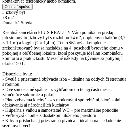
kontaktovať telefonicky alebo e-mailom.
Odoslať správu
3 izbový byt
78 m2
Dunajská Streda
Realitná kancelária PLUS REALITY Vám ponúka na predaj
priestranný trojizbový byt s rozlohou 74 m², doplnený o balkón (3,7
× 1,1 m) a loggiu (2 × 1,4 m). Tento štýlový a kompletne
zrekonštruovaný byt sa nachádza na 4. poschodí bytového domu v
pokojnej a obľúbenej lokalite, ktorá poskytuje ideálnu kombináciu
komfortu a praktickosti. Mesačné náklady na bývanie sa pohybujú
okolo 150 €.
Dispozícia bytu:
• Svetlá a priestranná obývacia izba – ideálna na oddych či stretnutia
s rodinou
• Dve samostatné spálne – s výhľadom do tichej časti mesta,
zaručujúce súkromie a pokoj
• Plne vybavená kuchyňa – s modernými spotrebičmi, ktorá splní
očakávania aj náročnejších kuchárov
• Kúpeľňa s vaňou a samostatné WC – pre maximálne pohodlie
• Veľkorysá chodba s dostatkom úložného priestoru
• K bytu prislúcha aj priestranná pivnica – ideálna na uskladnenie
sezónnych vecí