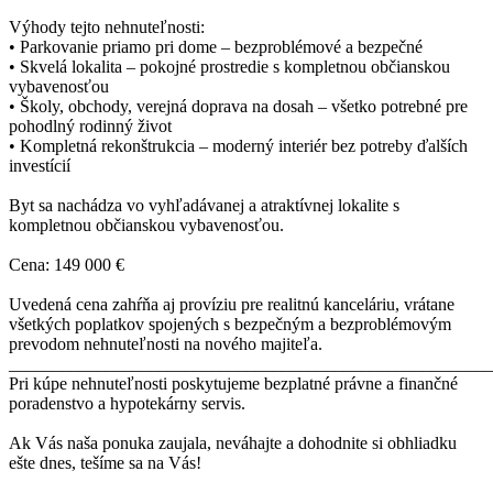
Výhody tejto nehnuteľnosti:
• Parkovanie priamo pri dome – bezproblémové a bezpečné
• Skvelá lokalita – pokojné prostredie s kompletnou občianskou
vybavenosťou
• Školy, obchody, verejná doprava na dosah – všetko potrebné pre
pohodlný rodinný život
• Kompletná rekonštrukcia – moderný interiér bez potreby ďalších
investícií
Byt sa nachádza vo vyhľadávanej a atraktívnej lokalite s
kompletnou občianskou vybavenosťou.
Cena: 149 000 €
Uvedená cena zahŕňa aj províziu pre realitnú kanceláriu, vrátane
všetkých poplatkov spojených s bezpečným a bezproblémovým
prevodom nehnuteľnosti na nového majiteľa.
_______________________________________________________
Pri kúpe nehnuteľnosti poskytujeme bezplatné právne a finančné
poradenstvo a hypotekárny servis.
Ak Vás naša ponuka zaujala, neváhajte a dohodnite si obhliadku
ešte dnes, tešíme sa na Vás!