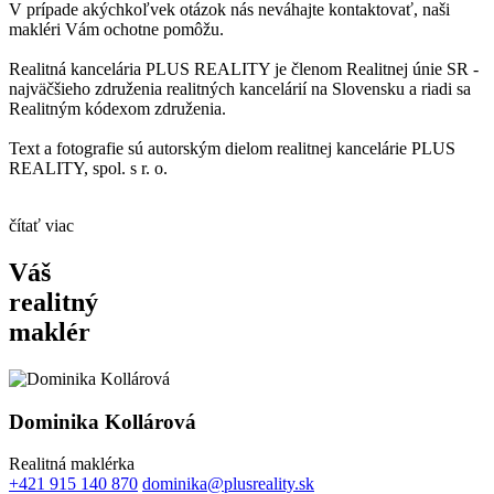
V prípade akýchkoľvek otázok nás neváhajte kontaktovať, naši
makléri Vám ochotne pomôžu.
Realitná kancelária PLUS REALITY je členom Realitnej únie SR -
najväčšieho združenia realitných kancelárií na Slovensku a riadi sa
Realitným kódexom združenia.
Text a fotografie sú autorským dielom realitnej kancelárie PLUS
REALITY, spol. s r. o.
čítať viac
Váš
realitný
maklér
Dominika Kollárová
Realitná maklérka
+421 915 140 870
dominika@plusreality.sk