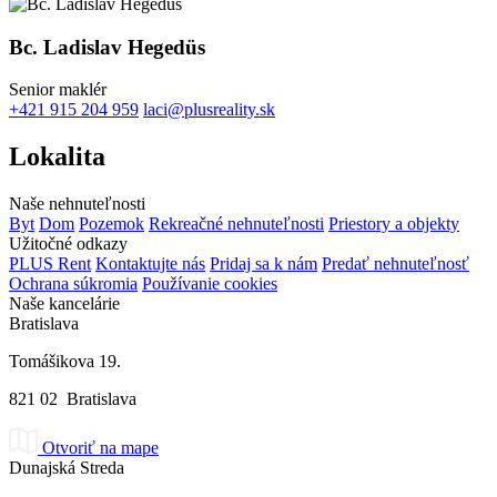
Bc. Ladislav Hegedüs
Senior maklér
+421 915 204 959
laci@plusreality.sk
Lokalita
Naše nehnuteľnosti
Byt
Dom
Pozemok
Rekreačné nehnuteľnosti
Priestory a objekty
Užitočné odkazy
PLUS Rent
Kontaktujte nás
Pridaj sa k nám
Predať nehnuteľnosť
Ochrana súkromia
Používanie cookies
Naše kancelárie
Bratislava
Tomášikova 19.
821 02 Bratislava
Otvoriť na mape
Dunajská Streda