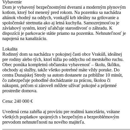
Vybavenie
Dom je vybavený bezpečnostnými dverami a moderným plynovým
kotlom, ktorý bol menený pred rokom. Na pozemku sa nachádza
altánok vhodný na oddych, vonkajší krb ideálny na grilovanie a
spoločenské stretnutia ako aj letná kuchyňa. Samozrejmosťou je
závlahový systém, ktorý uľahčuje starostlivosť o záhradu. K
dispozícii je parkovacie státie priamo na pozemku. Nehnuteľnosť je
napojená na kanalizáciu.
Lokalita
Rodinný dom sa nachádza v pokojnej časti obce Vrakúň, ideálnej
pre rodiny alebo tých, ktorí túžia po oddychu od mestského ruchu.
Obec ponúka kompletnú občiansku vybavenosť – školu, škôlku,
obchody aj služby, takže všetko potrebné máte vždy poruke. Do
centra Dunajskej Stredy sa autom dostanete za približne 10 minút,
čo zabezpečuje pohodlné dochádzanie za prácou, školou či
nákupmi, pričom si zároveň môžete užívať pokojné a príjemné
prostredie domova.
Cena: 240 000 €
Uvedená cena zahŕňa aj províziu pre realitnú kanceláriu, vrátane
všetkých poplatkov spojených s bezpečným a bezproblémovým
prevodom nehnuteľnosti na nového majiteľa.
_______________________________________________________