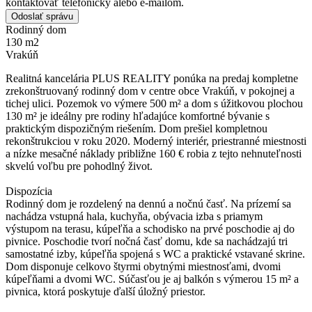
kontaktovať telefonicky alebo e-mailom.
Odoslať správu
Rodinný dom
130 m2
Vrakúň
Realitná kancelária PLUS REALITY ponúka na predaj kompletne
zrekonštruovaný rodinný dom v centre obce Vrakúň, v pokojnej a
tichej ulici. Pozemok vo výmere 500 m² a dom s úžitkovou plochou
130 m² je ideálny pre rodiny hľadajúce komfortné bývanie s
praktickým dispozičným riešením. Dom prešiel kompletnou
rekonštrukciou v roku 2020. Moderný interiér, priestranné miestnosti
a nízke mesačné náklady približne 160 € robia z tejto nehnuteľnosti
skvelú voľbu pre pohodlný život.
Dispozícia
Rodinný dom je rozdelený na dennú a nočnú časť. Na prízemí sa
nachádza vstupná hala, kuchyňa, obývacia izba s priamym
výstupom na terasu, kúpeľňa a schodisko na prvé poschodie aj do
pivnice. Poschodie tvorí nočná časť domu, kde sa nachádzajú tri
samostatné izby, kúpeľňa spojená s WC a praktické vstavané skrine.
Dom disponuje celkovo štyrmi obytnými miestnosťami, dvomi
kúpeľňami a dvomi WC. Súčasťou je aj balkón s výmerou 15 m² a
pivnica, ktorá poskytuje ďalší úložný priestor.