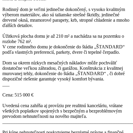
Rodinný dom je veľmi jedinečne dokončený, s vysoko kvalitným
výberom materiálov, ako sú talianske strešné škridly, jedinečné
drevené okná, mramorové parapety, krb, stropné chladenie a mnoho
ďalších detailov.
Úžitková plocha domu je až 210 m² a nachádza sa na pozemku o
rozlohe 762 m².
V cene rodinného domu je dokončenie do štádia „ŠTANDARD“
podľa vlastných preferencií, parkety, dvere či tepelné čerpadlo.
Dom sa okrem nízkych mesačných nákladov môže pochváliť
dostatočne veľkou záhradou, či garážou. Konštrukcia z kvalitnej
murovanej tehly, dokončenie do štádia „ŠTANDARD“ , či dobré
dispozičné riešenie garantuje vysoký komfort bývania.
___
Cena: 515 000 €
Uvedená cena zahŕňa aj províziu pre realitnú kanceláriu, vrátane
všetkých poplatkov spojených s bezpečným a bezproblémovým
prevodom nehnuteľnosti na nového majiteľa.
_______________________________________________________
Pri kúpe nehnuteľnosti poskytujeme bezplatné právne a finančné