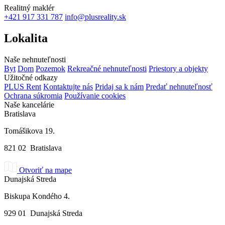
Realitný maklér
+421 917 331 787
info@plusreality.sk
Lokalita
Naše nehnuteľnosti
Byt
Dom
Pozemok
Rekreačné nehnuteľnosti
Priestory a objekty
Užitočné odkazy
PLUS Rent
Kontaktujte nás
Pridaj sa k nám
Predať nehnuteľnosť
Ochrana súkromia
Používanie cookies
Naše kancelárie
Bratislava
Tomášikova 19.
821 02 Bratislava
Otvoriť na mape
Dunajská Streda
Biskupa Kondého 4.
929 01 Dunajská Streda