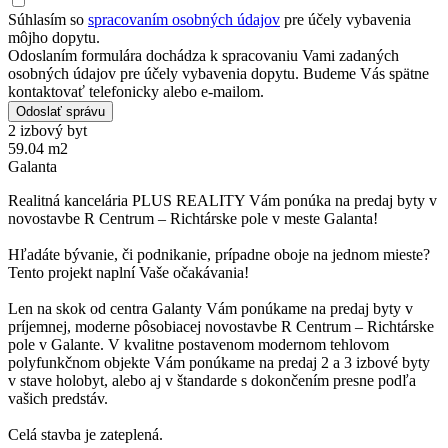
Súhlasím so
spracovaním osobných údajov
pre účely vybavenia
môjho dopytu.
Odoslaním formulára dochádza k spracovaniu Vami zadaných
osobných údajov pre účely vybavenia dopytu. Budeme Vás spätne
kontaktovať telefonicky alebo e-mailom.
Odoslať správu
2 izbový byt
59.04 m2
Galanta
Realitná kancelária PLUS REALITY Vám ponúka na predaj byty v
novostavbe R Centrum – Richtárske pole v meste Galanta!
Hľadáte bývanie, či podnikanie, prípadne oboje na jednom mieste?
Tento projekt naplní Vaše očakávania!
Len na skok od centra Galanty Vám ponúkame na predaj byty v
príjemnej, moderne pôsobiacej novostavbe R Centrum – Richtárske
pole v Galante. V kvalitne postavenom modernom tehlovom
polyfunkčnom objekte Vám ponúkame na predaj 2 a 3 izbové byty
v stave holobyt, alebo aj v štandarde s dokončením presne podľa
vašich predstáv.
Celá stavba je zateplená.