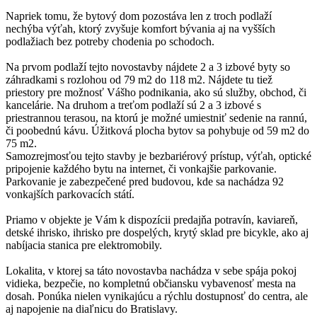
Napriek tomu, že bytový dom pozostáva len z troch podlaží
nechýba výťah, ktorý zvyšuje komfort bývania aj na vyšších
podlažiach bez potreby chodenia po schodoch.
Na prvom podlaží tejto novostavby nájdete 2 a 3 izbové byty so
záhradkami s rozlohou od 79 m2 do 118 m2. Nájdete tu tiež
priestory pre možnosť Vášho podnikania, ako sú služby, obchod, či
kancelárie. Na druhom a treťom podlaží sú 2 a 3 izbové s
priestrannou terasou, na ktorú je možné umiestniť sedenie na rannú,
či poobednú kávu. Úžitková plocha bytov sa pohybuje od 59 m2 do
75 m2.
Samozrejmosťou tejto stavby je bezbariérový prístup, výťah, optické
pripojenie každého bytu na internet, či vonkajšie parkovanie.
Parkovanie je zabezpečené pred budovou, kde sa nachádza 92
vonkajších parkovacích státí.
Priamo v objekte je Vám k dispozícii predajňa potravín, kaviareň,
detské ihrisko, ihrisko pre dospelých, krytý sklad pre bicykle, ako aj
nabíjacia stanica pre elektromobily.
Lokalita, v ktorej sa táto novostavba nachádza v sebe spája pokoj
vidieka, bezpečie, no kompletnú občiansku vybavenosť mesta na
dosah. Ponúka nielen vynikajúcu a rýchlu dostupnosť do centra, ale
aj napojenie na diaľnicu do Bratislavy.