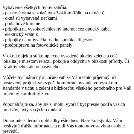
Vybavenie všetkých bytov zahŕňa:
- plastové okná s izolačným 3-sklom (fólie na oknách)
- okná sú vybavené sieťkami
- podlahové kúrenie
- prípojku na vysokorýchlostný internet cez optický kábel
- elektrický vrátnik
- prípojky na umývačku riadu, sporák a digestor
- predprípravu na fotovoltické panely
V okolí objektu sú komplexne vysadené plochy zelene a celá
lokalita je miestom relaxu, pokoja a oddychu v blízkosti prírody. Či
už aktívneho, alebo pasívneho.
Môžete byť náročný a „očakávať že Vám tento príjemný, už
postavený projekt zabezpečí komfortné bývanie vo vysokom
štandarde v tichu a zeleni s blízkosťou všetkého potrebného pre Váš
príjemný komfortný život.
Poponáhľajte sa, aby ste si mohli vybrať byt presne podľa vašich
predstáv, byty sa rýchlo míňajú!
Dohodnite si termín obhliadky ešte dnes! Naše kolegynky Vám
poskytnú ďalšie informácie a radi Vás touto novostavbou osobne
prevedú.