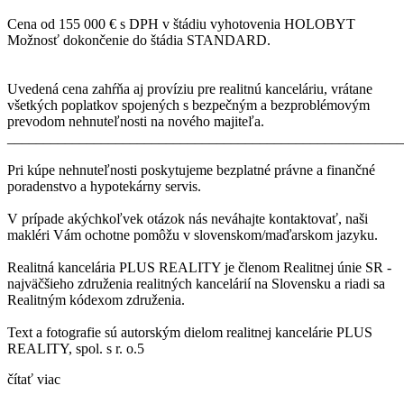
Cena od 155 000 € s DPH v štádiu vyhotovenia HOLOBYT
Možnosť dokončenie do štádia STANDARD.
Uvedená cena zahŕňa aj províziu pre realitnú kanceláriu, vrátane
všetkých poplatkov spojených s bezpečným a bezproblémovým
prevodom nehnuteľnosti na nového majiteľa.
_______________________________________________________
Pri kúpe nehnuteľnosti poskytujeme bezplatné právne a finančné
poradenstvo a hypotekárny servis.
V prípade akýchkoľvek otázok nás neváhajte kontaktovať, naši
makléri Vám ochotne pomôžu v slovenskom/maďarskom jazyku.
Realitná kancelária PLUS REALITY je členom Realitnej únie SR -
najväčšieho združenia realitných kancelárií na Slovensku a riadi sa
Realitným kódexom združenia.
Text a fotografie sú autorským dielom realitnej kancelárie PLUS
REALITY, spol. s r. o.5
čítať viac