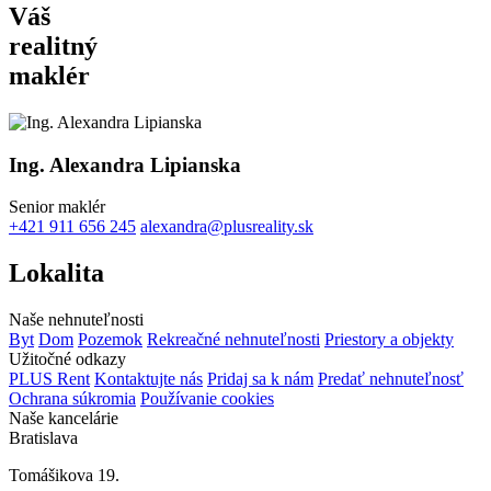
Váš
realitný
maklér
Ing. Alexandra Lipianska
Senior maklér
+421 911 656 245
alexandra@plusreality.sk
Lokalita
Naše nehnuteľnosti
Byt
Dom
Pozemok
Rekreačné nehnuteľnosti
Priestory a objekty
Užitočné odkazy
PLUS Rent
Kontaktujte nás
Pridaj sa k nám
Predať nehnuteľnosť
Ochrana súkromia
Používanie cookies
Naše kancelárie
Bratislava
Tomášikova 19.