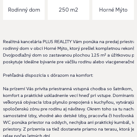
Rodinný dom
250 m2
Horné Mýto
Realitná kancelária PLUS REALITY Vám ponúka na predaj priestra
rodinný dom v obci Horné Mýto, ktorý prešiel kompletnou rekonšt
Dvojpodlažný dom so zastavanou plochou 125 m² a úžitkovou p
poskytuje ideálne bývanie pre väčšiu rodinu alebo viacgeneračné 
Prehľadná dispozícia s dôrazom na komfort:
Na prízemí Vás privíta priestranná vstupná chodba so šatníkom, k
komfort a praktické uskladnenie vecí hneď pri vstupe. Dominantou
veľkorysá obývacia izba plynulo prepojená s kuchyňou, vytvárajú
spoločenskú zónu pre rodinu aj návštevy. Okrem toho sa tu nachá
samostatné izby, vhodné ako detské izby, pracovňa či hosťovská.
WC ponúka priestor na oddych, nechýba ani praktický kumbál, id
priestory. Z prízemia sa tiež dostanete priamo na terasu, ktorá je
relax počas letných dní.