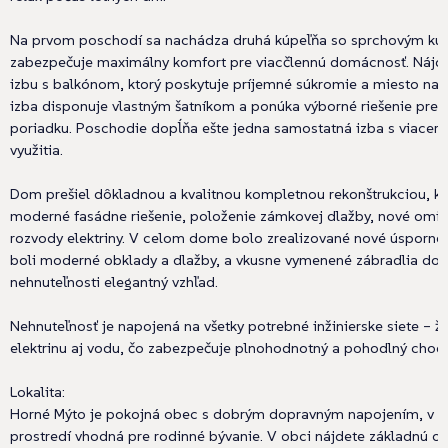
Na prvom poschodí sa nachádza druhá kúpeľňa so sprchovým kú
zabezpečuje maximálny komfort pre viacčlennú domácnosť. Nájdet
izbu s balkónom, ktorý poskytuje príjemné súkromie a miesto na r
izba disponuje vlastným šatníkom a ponúka výborné riešenie pre 
poriadku. Poschodie dopĺňa ešte jedna samostatná izba s viace
využitia.
Dom prešiel dôkladnou a kvalitnou kompletnou rekonštrukciou, kt
moderné fasádne riešenie, položenie zámkovej dlažby, nové omi
rozvody elektriny. V celom dome bolo zrealizované nové úsporné 
boli moderné obklady a dlažby, a vkusne vymenené zábradlia do
nehnuteľnosti elegantný vzhľad.
Nehnuteľnosť je napojená na všetky potrebné inžinierske siete – ž
elektrinu aj vodu, čo zabezpečuje plnohodnotný a pohodlný chod
Lokalita:
Horné Mýto je pokojná obec s dobrým dopravným napojením, v 
prostredí vhodná pre rodinné bývanie. V obci nájdete základnú o