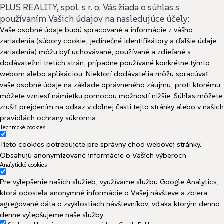
PLUS REALITY, spol. s r. o. Vás žiada o súhlas s
používaním Vašich údajov na nasledujúce účely:
Vaše osobné údaje budú spracované a informácie z vášho
zariadenia (súbory cookie, jedinečné identifikátory a ďalšie údaje
zariadenia) môžu byť uchovávané, používané a zdieľané s
dodávateľmi tretích strán, prípadne používané konkrétne týmto
webom alebo aplikáciou. Niektorí dodávatelia môžu spracúvať
vaše osobné údaje na základe oprávneného záujmu, proti ktorému
môžete vzniesť námietku pomocou možností nižšie. Súhlas môžete
zrušiť prejdením na odkaz v dolnej časti tejto stránky alebo v našich
pravidlách ochrany súkromia.
Technické cookies
Tieto cookies potrebujete pre správny chod webovej stránky.
Obsahujú anonymizované informácie o Vaších výberoch
Analytické cookies
Pre vylepšenie naších služieb, využívame službu Google Analytics,
ktorá odosiela anonymné informácie o Vašej návšteve a zbiera
agregované dáta o zvyklostiach návštevníkov, vďaka ktorým denno
denne vylepšujeme naše služby.