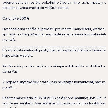
vybavenosť a atmosféru pokojného života mimo ruchu mesta, no 
dostupnej vzdialenosti od väčších centier.
Cena: 175.000 €
Uvedená cena zahŕňa aj províziu pre realitnú kanceláriu, vrátane 
spojených s bezpečným a bezproblémovým prevodom nehnuteľno
majiteľa.
______________________________________________________________
Pri kúpe nehnuteľnosti poskytujeme bezplatné právne a finančné 
hypotekárny servis.
Ak Vás naša ponuka zaujala, neváhajte a dohodnite si obhliadku e
sa na Vás!
V prípade akýchkoľvek otázok nás neváhajte kontaktovať, naši ma
pomôžu.
Realitná kancelária PLUS REALITY je členom Realitnej únie SR - n
združenia realitných kancelárií na Slovensku a riadi sa Realitný