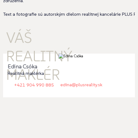
združenia.
Text a fotografie sú autorským dielom realitnej kancelárie PLUS REA
VÁŠ
REALITNÝ
Edina Csóka
MAKLÉR
Realitná maklérka
edina@plusreality.sk
+421 904 990 885